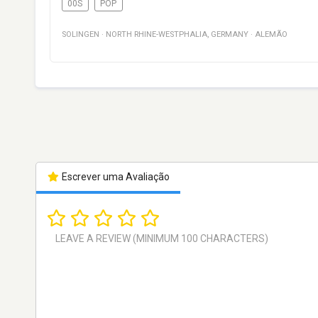
00S
POP
SOLINGEN
·
NORTH RHINE-WESTPHALIA
,
GERMANY
·
ALEMÃO
Escrever uma Avaliação