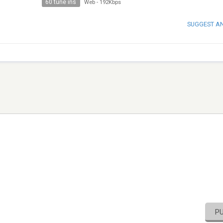
60 tune ins
Web
-
192Kbps
SUGGEST A
P