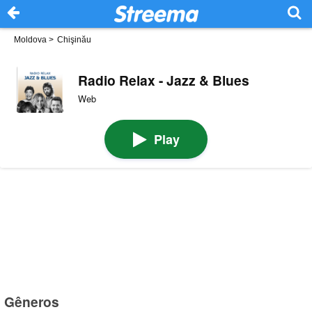
Moldova
>
Chişinău
Radio Relax - Jazz & Blues
Web
Play
Gêneros