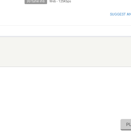
30 tune ins
Web
-
125Kbps
SUGGEST A
P