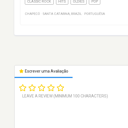
CLASSIC ROCK
HITS
OLDIES
POP
CHAPECÓ
·
SANTA CATARINA
,
BRAZIL
·
PORTUGUÊSA
Escrever uma Avaliação