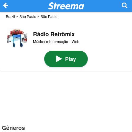
Brazil
>
São Paulo
>
São Paulo
Rádio Retrômix
Música e Informação · Web
Play
Gêneros