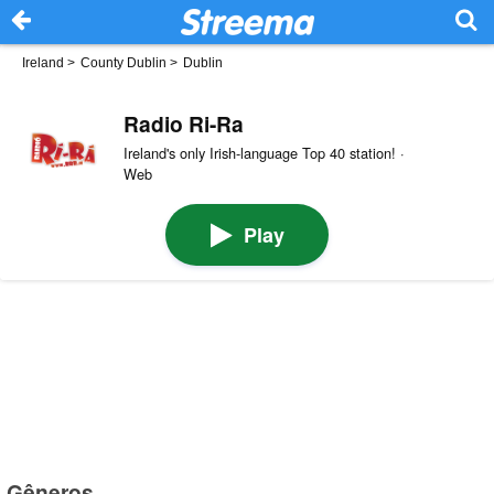
Ireland
>
County Dublin
>
Dublin
Radio Ri-Ra
Ireland's only Irish-language Top 40 station! ·
Web
Play
Gêneros