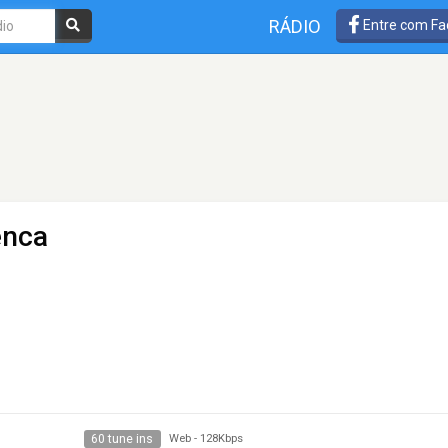
RÁDIO
Entre com Fa
enca
60 tune ins
Web
-
128Kbps