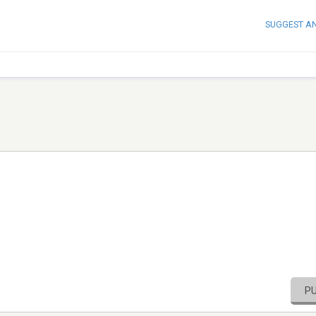
SUGGEST A
P