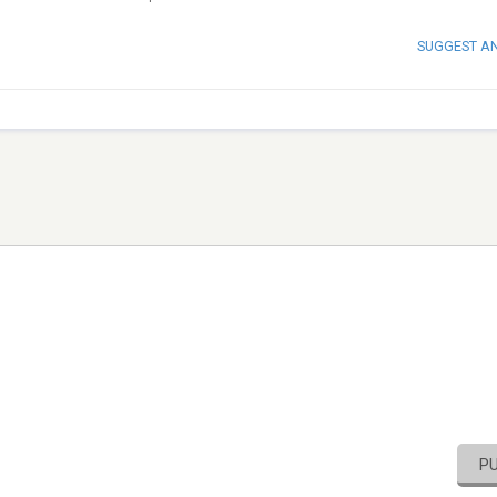
SUGGEST A
P