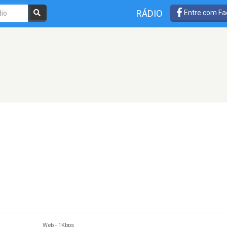
RÁDIO
Entre com Fa
Web
-
1Kbps