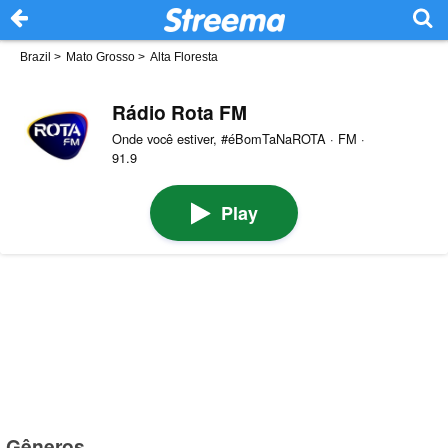
Brazil
>
Mato Grosso
>
Alta Floresta
Rádio Rota FM
Onde você estiver, #éBomTaNaROTA · FM ·
91.9
Play
Gêneros