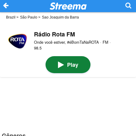
Brazil
>
São Paulo
>
Sao Joaquim da Barra
Rádio Rota FM
Onde você estiver, #éBomTaNaROTA · FM ·
98.5
Play
Gêneros