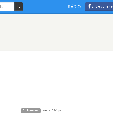
RÁDIO
Entre com Fa
60 tune ins
Web
-
128Kbps