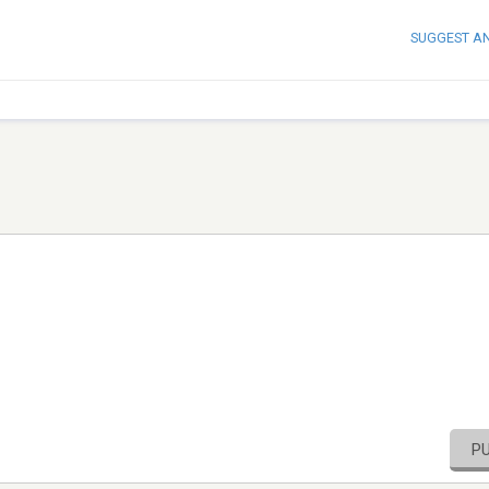
SUGGEST A
P