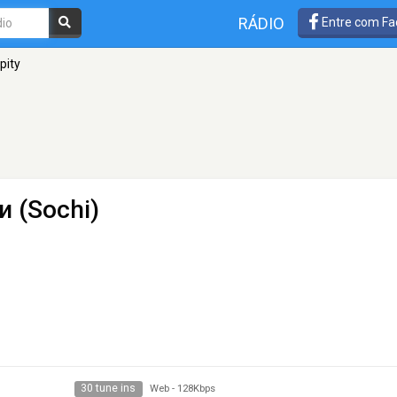
RÁDIO
Entre com Fa
pity
и (Sochi)
30 tune ins
Web
-
128Kbps