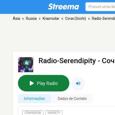
Ásia
»
Russia
»
Krasnodar
»
Сочи (Sochi)
»
Radio-Serendi
Radio-Serendipity
- Соч
Play Radio
Informações
Dados de Contato
CONVERSA
VARIETY