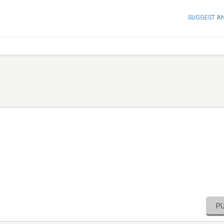
SUGGEST A
P