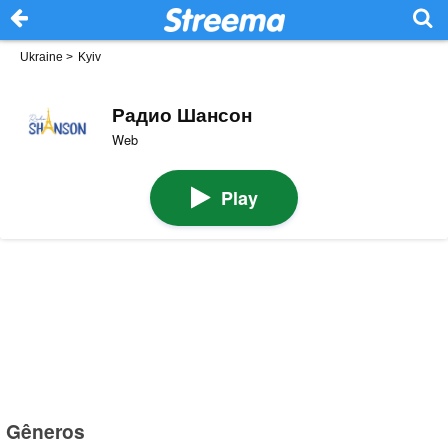
Ukraine
>
Kyiv
Радио Шансон
Web
Play
Gêneros