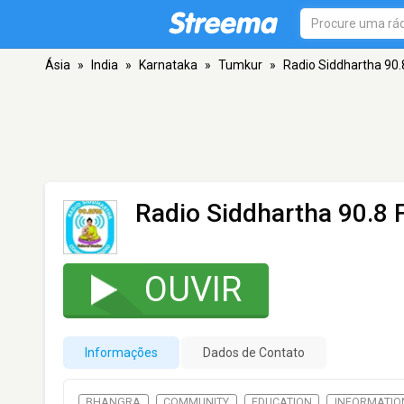
Ásia
»
India
»
Karnataka
»
Tumkur
»
Radio Siddhartha 90
Radio Siddhartha 90.8
OUVIR
Informações
Dados de Contato
BHANGRA
COMMUNITY
EDUCATION
INFORMATIO