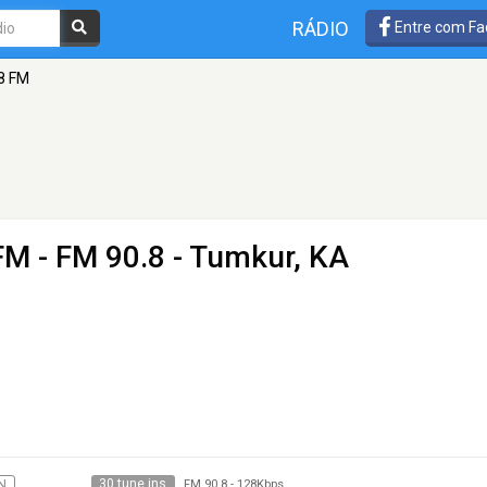
RÁDIO
Entre com Fa
.8 FM
 FM
- FM 90.8 - Tumkur, KA
30 tune ins
N
FM 90.8
-
128Kbps