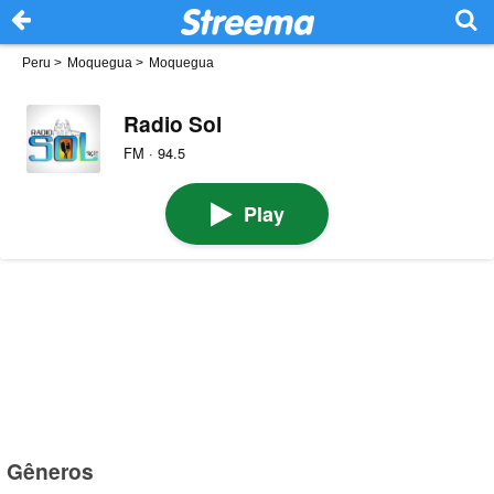
Peru
>
Moquegua
>
Moquegua
Radio Sol
FM · 94.5
Play
Gêneros