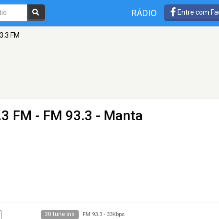
RÁDIO
Entre com Fa
3.3 FM
.3 FM
- FM 93.3 - Manta
30 tune ins
FM 93.3
-
33Kbps