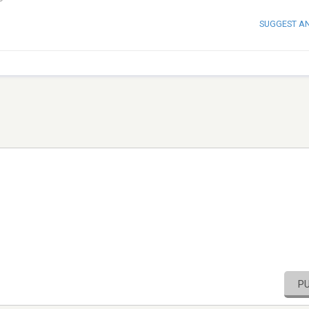
SUGGEST A
P