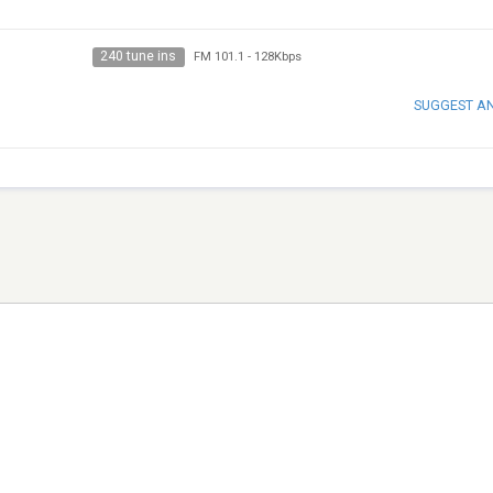
240 tune ins
FM 101.1
-
128Kbps
SUGGEST A