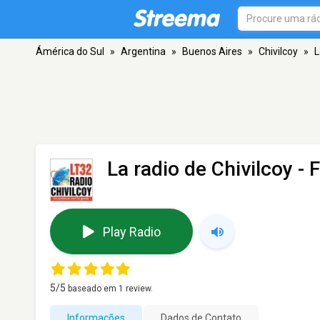
Ámérica do Sul
»
Argentina
»
Buenos Aires
»
Chivilcoy
»
L
La radio de Chivilcoy
- F
Play Radio
5
/5
baseado em
1
review.
Informações
Dados de Contato