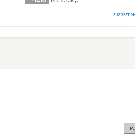
30 tune ins
FM 95.5
-
192Kbps
SUGGEST A
P