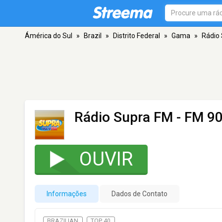
Ámérica do Sul
»
Brazil
»
Distrito Federal
»
Gama
»
Rádio
Rádio Supra FM
- FM 90
OUVIR
Informações
Dados de Contato
BRAZILIAN
TOP 40