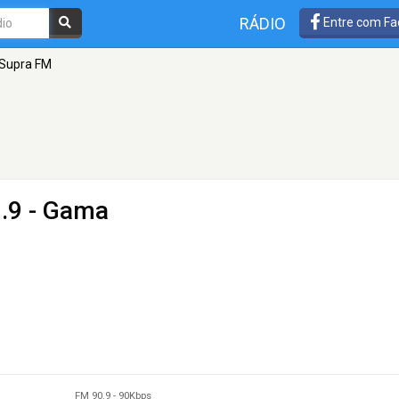
RÁDIO
Entre com Fa
 Supra FM
.9 - Gama
FM 90.9
-
90Kbps