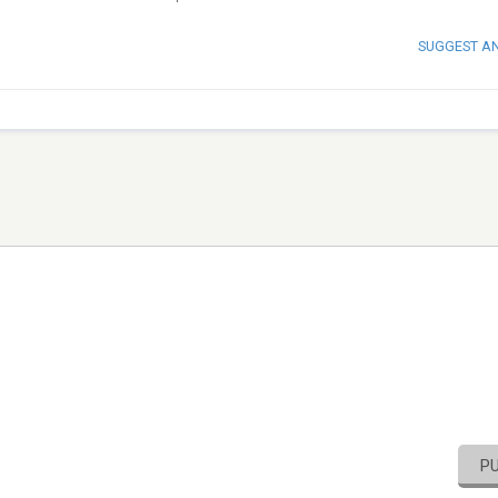
SUGGEST A
P