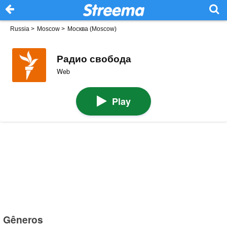
Russia
>
Moscow
>
Москва (Moscow)
Радио свобода
Web
Play
Gêneros