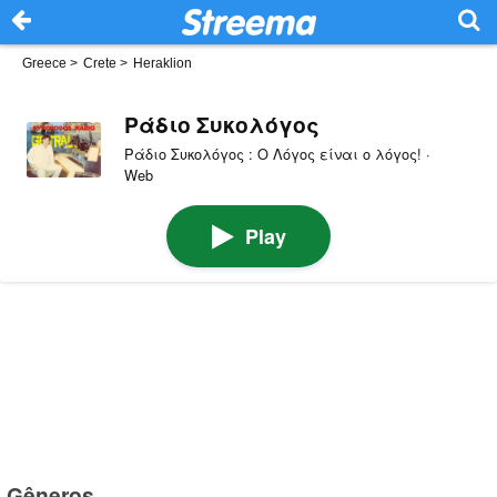
Greece
>
Crete
>
Heraklion
Ράδιο Συκολόγος
Ράδιο Συκολόγος : Ο Λόγος είναι ο λόγος! ·
Web
Play
Gêneros