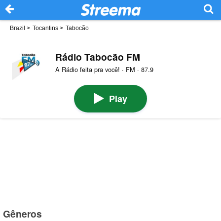
Brazil
>
Tocantins
>
Tabocão
Rádio Tabocão FM
A Rádio feita pra você! · FM · 87.9
Play
Gêneros