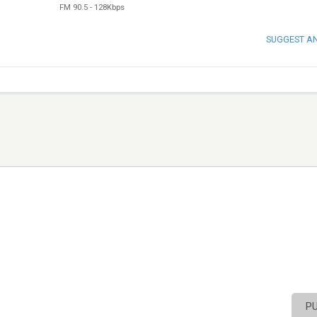
FM 90.5
-
128Kbps
SUGGEST A
P