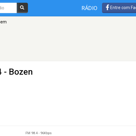
RÁDIO
Entre com Fa
dem
4 - Bozen
FM 98.4
-
96Kbps