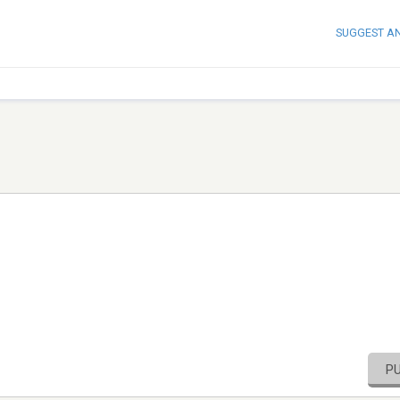
SUGGEST A
P