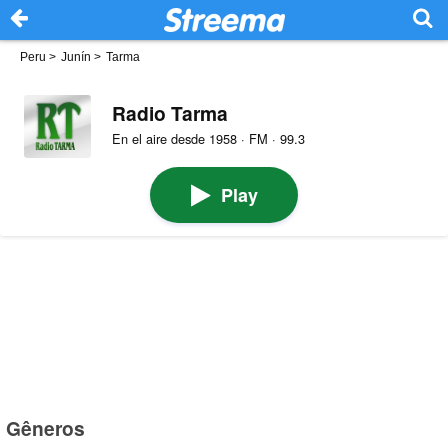
Peru
>
Junín
>
Tarma
Radio Tarma
En el aire desde 1958 · FM · 99.3
Play
Gêneros