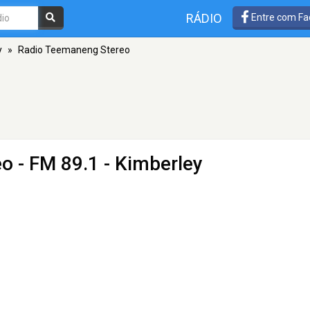
RÁDIO
Entre com Fa
y
»
Radio Teemaneng Stereo
eo
- FM 89.1 - Kimberley