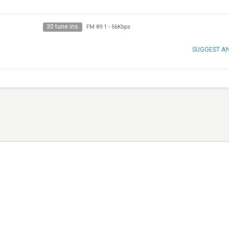
30 tune ins
FM 89.1
-
56Kbps
SUGGEST A