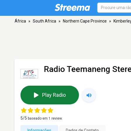
África
»
South Africa
»
Northern Cape Province
»
Kimberle
Radio Teemaneng Ster
Play Radio
5
/5
baseado em
1
review.
Informações
Dados de Contato