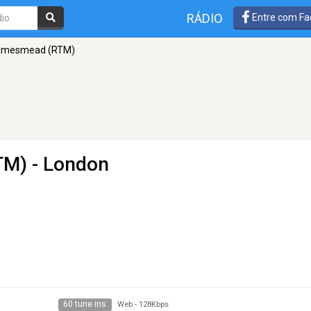
RÁDIO
Entre com Fa
amesmead (RTM)
TM)
- London
60 tune ins
Web
-
128Kbps