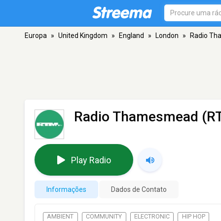
Europa
»
United Kingdom
»
England
»
London
»
Radio Th
Radio Thamesmead (R
Play Radio
Informações
Dados de Contato
AMBIENT
COMMUNITY
ELECTRONIC
HIP HOP