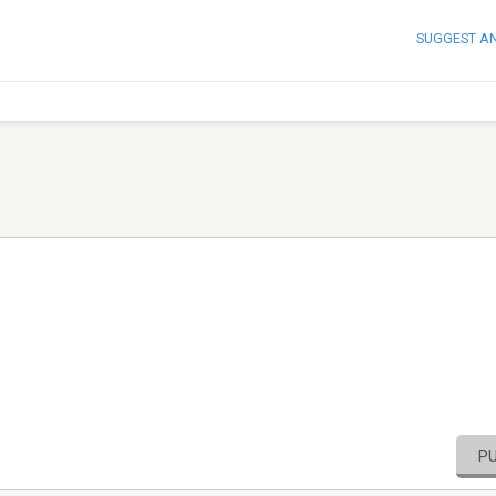
SUGGEST A
P