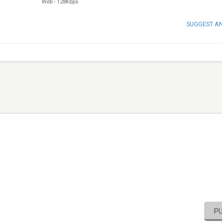
Web
-
128Kbps
SUGGEST A
P