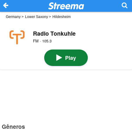
Germany
>
Lower Saxony
>
Hildesheim
Radio Tonkuhle
FM · 105.3
Play
Gêneros