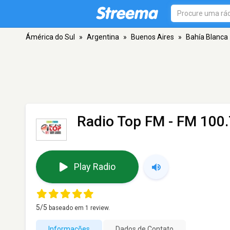
Ámérica do Sul
»
Argentina
»
Buenos Aires
»
Bahía Blanca
Radio Top FM
- FM 100.
Play Radio
5
/5
baseado em
1
review.
Informações
Dados de Contato