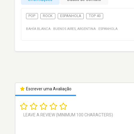
POP
ROCK
ESPANHOLA
TOP 40
BAHÍA BLANCA
·
BUENOS AIRES
,
ARGENTINA
·
ESPANHOLA
Escrever uma Avaliação