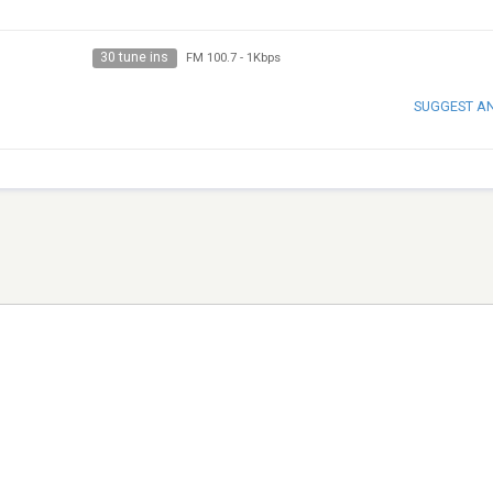
30 tune ins
FM 100.7
-
1Kbps
SUGGEST A