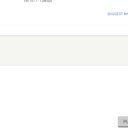
FM 107.7
-
128Kbps
SUGGEST A
P