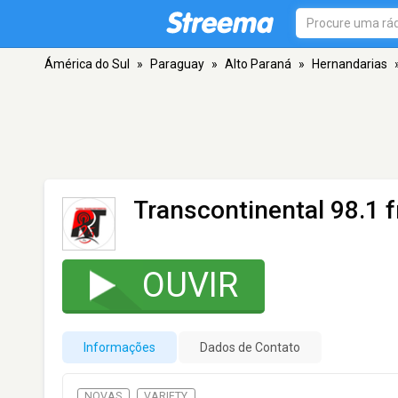
Ámérica do Sul
»
Paraguay
»
Alto Paraná
»
Hernandarias
Transcontinental 98.1 
OUVIR
Informações
Dados de Contato
NOVAS
VARIETY