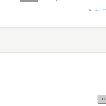
SUGGEST A
P