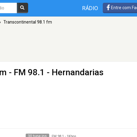
RÁDIO
Entre com Fa
»
Transcontinental 98.1 fm
fm
- FM 98.1 - Hernandarias
30 tune ins
FM 98.1
-
1Kbps