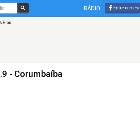
RÁDIO
Entre com Fa
s Rios
.9 - Corumbaíba