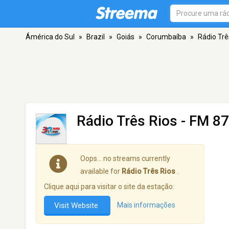
Ámérica do Sul
»
Brazil
»
Goiás
»
Corumbaíba
»
Rádio Trê
Rádio Três Rios
- FM 87
Oops… no streams currently
available for
Rádio Três Rios
.
Clique aqui para visitar o site da estação:
Visit Website
Mais informações