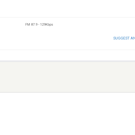
FM 87.9
-
129Kbps
SUGGEST A