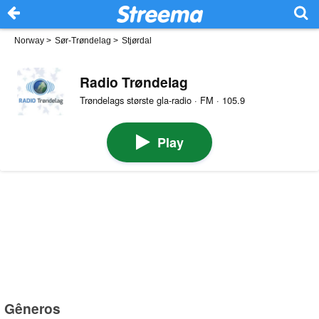
Norway
>
Sør-Trøndelag
>
Stjørdal
Radio Trøndelag
Trøndelags største gla-radio · FM · 105.9
Play
Gêneros