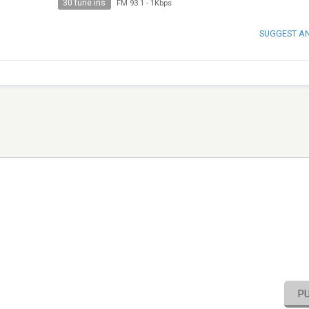
30 tune ins
FM 93.1
-
1Kbps
SUGGEST A
P