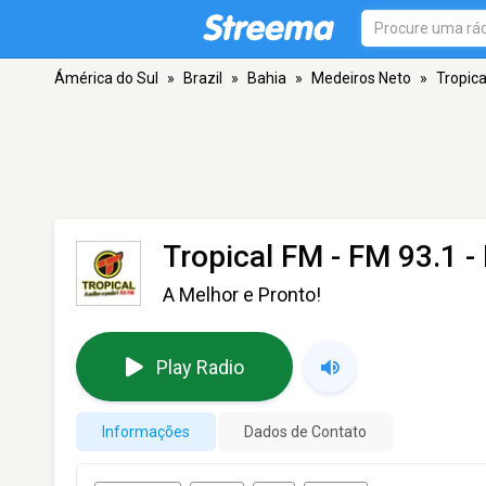
Ámérica do Sul
»
Brazil
»
Bahia
»
Medeiros Neto
»
Tropica
Tropical FM
- FM 93.1 -
A Melhor e Pronto!
Play Radio
Informações
Dados de Contato