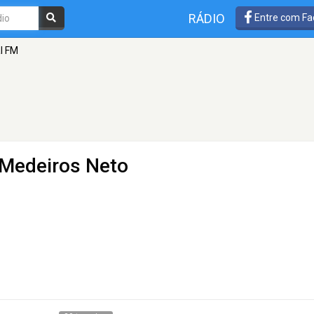
RÁDIO
Entre com Fa
l FM
 Medeiros Neto