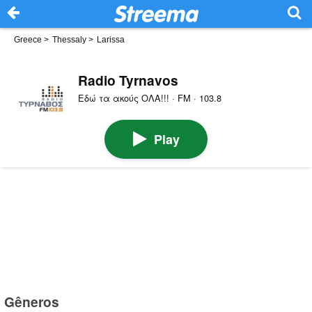
Greece
>
Thessaly
>
Larissa
Radio Tyrnavos
Εδώ τα ακούς ΟΛΑ!!! · FM · 103.8
Play
Gêneros