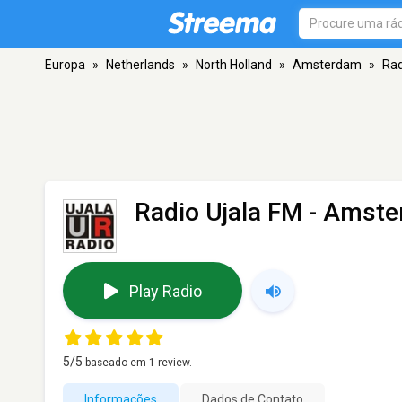
Europa
»
Netherlands
»
North Holland
»
Amsterdam
»
Rad
Radio Ujala FM
- Amste
Play Radio
5
/5
baseado em
1
review.
Informações
Dados de Contato