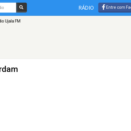
RÁDIO
Entre com Fa
io Ujala FM
rdam