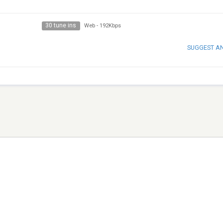
30 tune ins
Web
-
192Kbps
SUGGEST A