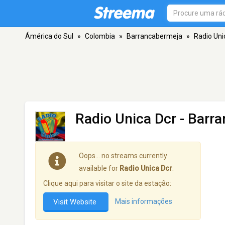
Ámérica do Sul
»
Colombia
»
Barrancabermeja
»
Radio Uni
Radio Unica Dcr
- Barr
Oops… no streams currently
available for
Radio Unica Dcr
.
Clique aqui para visitar o site da estação:
Visit Website
Mais informações