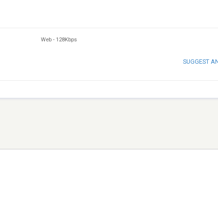
Web
-
128Kbps
SUGGEST A