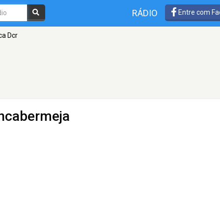
RÁDIO
Entre com Fa
ca Dcr
ancabermeja