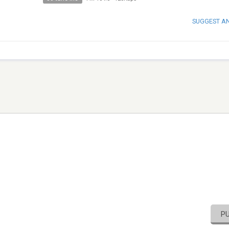
SUGGEST A
P