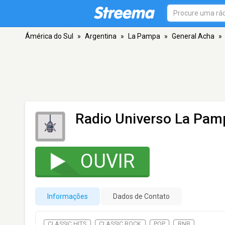
Ámérica do Sul
»
Argentina
»
La Pampa
»
General Acha
»
Radio Universo La Pam
OUVIR
Informações
Dados de Contato
CLASSIC HITS
CLASSIC ROCK
POP
RNB