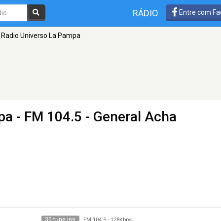
RÁDIO
Entre com Fa
Radio Universo La Pampa
pa
- FM 104.5 - General Acha
30 tune ins
FM 104.5
-
128Kbps