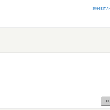
SUGGEST A
P