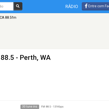
RÁDIO
Entre com Fa
VCA 88.5fm
88.5 - Perth, WA
30 tune ins
FM 88.5
-
131Kbps