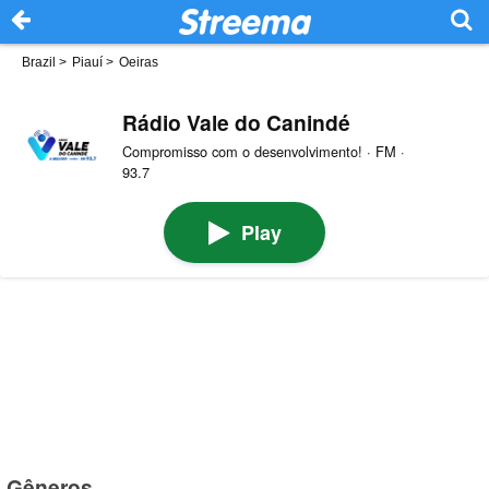
Brazil
>
Piauí
>
Oeiras
Rádio Vale do Canindé
Compromisso com o desenvolvimento! · FM ·
93.7
Play
Gêneros