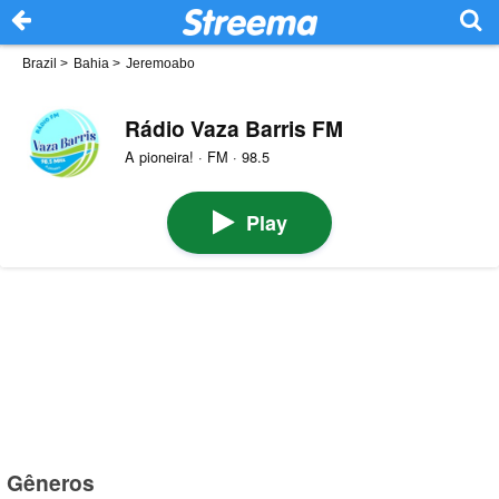
Brazil
>
Bahia
>
Jeremoabo
Rádio Vaza Barris FM
A pioneira! · FM · 98.5
Play
Gêneros