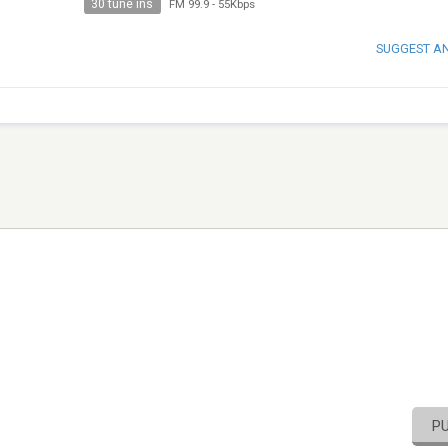
30 tune ins
FM 99.9
-
55Kbps
SUGGEST A
P