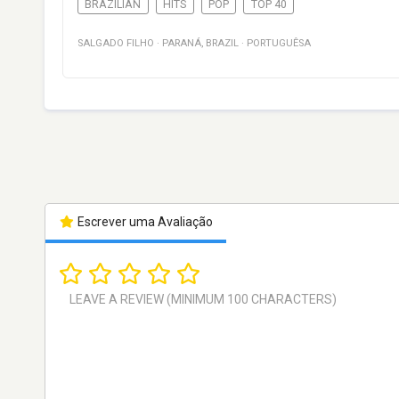
BRAZILIAN
HITS
POP
TOP 40
SALGADO FILHO
·
PARANÁ
,
BRAZIL
·
PORTUGUÊSA
Escrever uma Avaliação