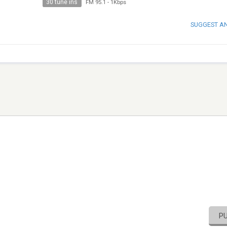
30 tune ins
FM 95.1
-
1Kbps
SUGGEST A
P