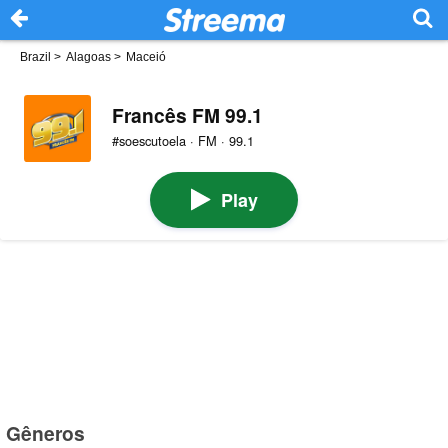
Brazil
>
Alagoas
>
Maceió
Francês FM 99.1
#soescutoela · FM · 99.1
Play
Gêneros