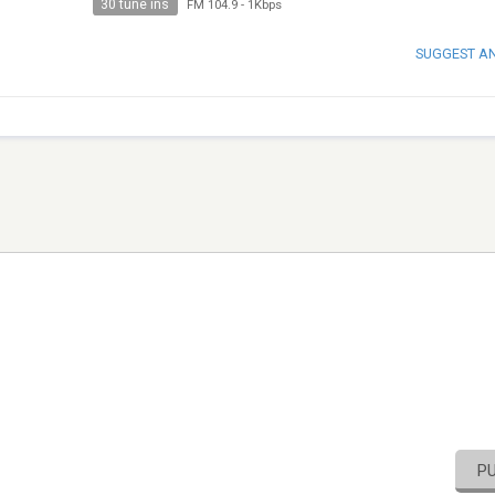
30 tune ins
FM 104.9
-
1Kbps
SUGGEST A
P