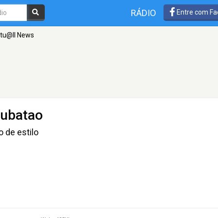
RÁDIO
Entre com Fa
rtu@ll News
Cubatao
 de estilo