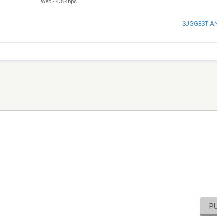
Web
-
435Kbps
SUGGEST A
P