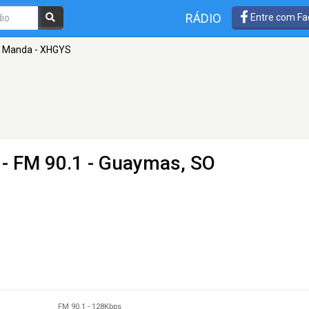
RÁDIO
Entre com Fa
e Manda - XHGYS
- FM 90.1 - Guaymas, SO
FM 90.1
-
128Kbps