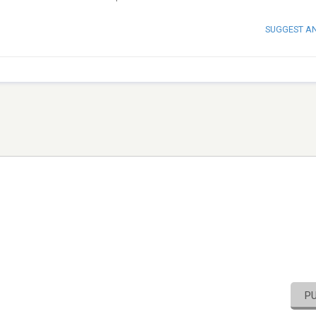
SUGGEST A
P