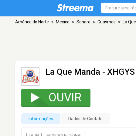
América do Norte
»
Mexico
»
Sonora
»
Guaymas
»
La Qu
La Que Manda - XHGYS
OUVIR
Informações
Dados de Contato
LATIN
MEXICAN REGIONAL