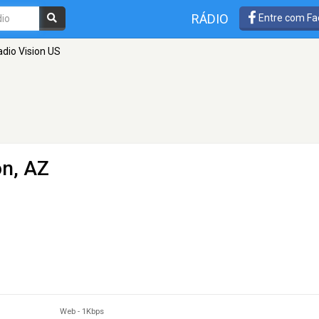
RÁDIO
Entre com Fa
adio Vision US
n, AZ
Web
-
1Kbps