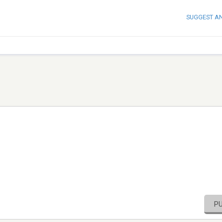
SUGGEST A
P