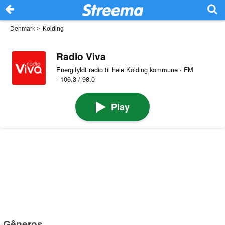
Denmark
>
Kolding
Radio Viva
Energifyldt radio til hele Kolding kommune · FM
· 106.3 / 98.0
Play
Gêneros