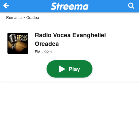
Romania
>
Oradea
Radio Vocea Evangheliei
Oreadea
FM · 92.1
Play